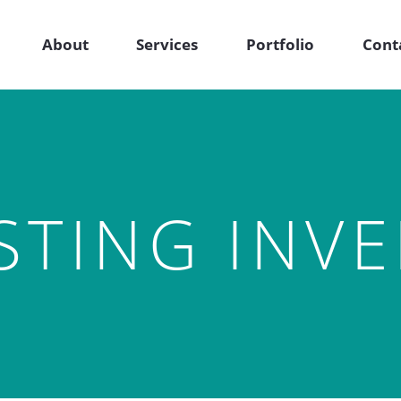
About
Services
Portfolio
Cont
STING INV