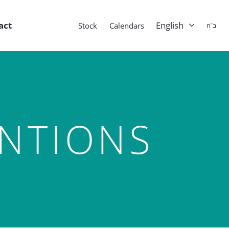
act
English
Stock
Calendars
ב”ה
ENTIONS